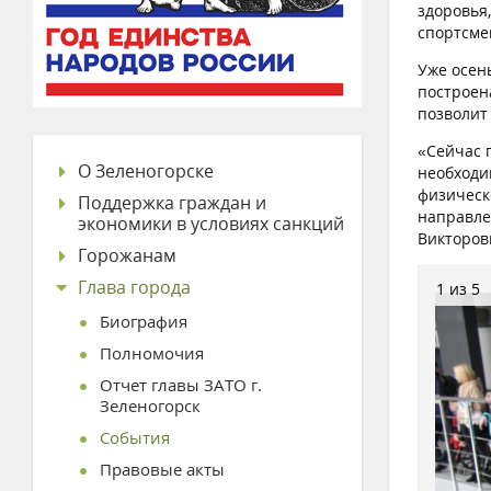
здоровья
спортсме
Уже осен
построен
позволит
«Сейчас 
О Зеленогорске
необходи
физическ
Поддержка граждан и
направле
экономики в условиях санкций
Викторов
Горожанам
Глава города
1 из 5
Биография
Полномочия
Отчет главы ЗАТО г.
Зеленогорск
События
Правовые акты