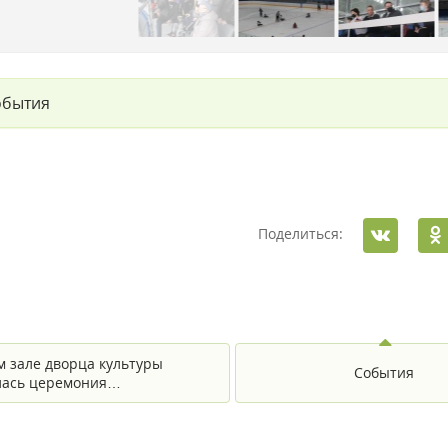
обытия
Поделиться:
м зале дворца культуры
События
лась церемония…