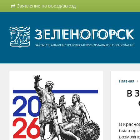
Заявление на въезд/выезд
Главная
В 
В Красно
было орг
возможно