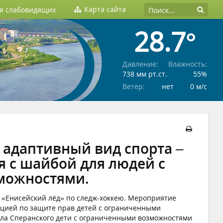
Карта сайта
ля слабовидящих
28.7°
Давление:
Влажность:
738 мм рт.ст.
55%
Ветер:
нет
0 м/c
 адаптивный вид спорта –
я с шайбой для людей с
можностями.
 «Енисейский лёд» по следж-хоккею. Мероприятие
цией по защите прав детей с ограниченными
ла Сперанского дети с ограниченными возможностями