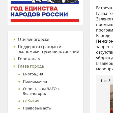
Встреча
Глава г
Зеленог
промышл
програм
В ходе 
О Зеленогорске
Пенсион
Поддержка граждан и
запрет 
экономики в условиях санкций
отсутст
уборка 
Горожанам
В завер
Глава города
меропри
Биография
1 из 3
Полномочия
Отчет главы ЗАТО г.
Зеленогорск
События
Правовые акты