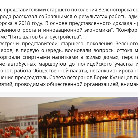
 с представителями старшего поколения Зеленогорска со
орода рассказал собравшимся о результатах работы адм
орска в 2018 году. В основе представленного доклада -
енного роста и инновационной экономики", "Комфортн
ме "Пять шагов благоустройства".
встречи представители старшего поколения Зеленог
еров, в первую очередь, волновали вопросы оттока м
торговли спиртными напитками в жилых домах, персп
вие автобусных маршрутов до полицейского участка 
дорог, работа Общественной палаты, несанкционированн
шение председатель Совета ветеранов Борис Кузнецов п
ятий, проводимых общественной организацией, внимани