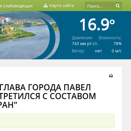
Карта сайта
ля слабовидящих
16.9°
Давление:
Влажность:
743 мм рт.ст.
78%
Ветер:
нет
0 м/c
ГЛАВА ГОРОДА ПАВЕЛ
ТРЕТИЛСЯ С СОСТАВОМ
РАН"