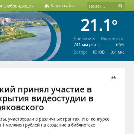
Карта сайта
ля слабовидящих
21.1°
Давление:
Влажность:
741 мм рт.ст.
66%
Ветер:
ЮЮВ
0.4 м/c
кий принял участие в
крытия видеостудии в
аяковского
ы, участвовали в различных грантах. И в конкурсе
1 миллион рублей на создание в библиотеке