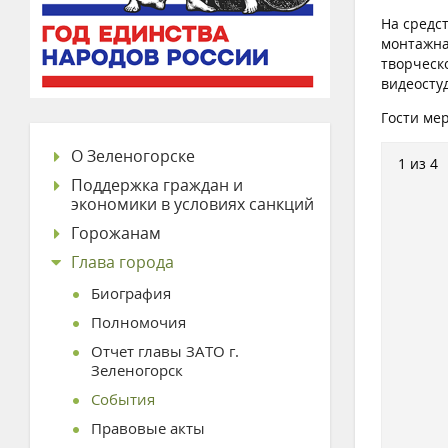
На средс
монтажна
творческ
видеосту
Гости ме
О Зеленогорске
1 из 4
Поддержка граждан и
экономики в условиях санкций
Горожанам
Глава города
Биография
Полномочия
Отчет главы ЗАТО г.
Зеленогорск
События
Правовые акты