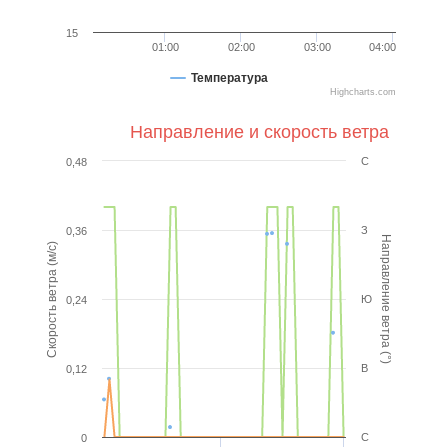
15
01:00
02:00
03:00
04:00
Температура
Highcharts.com
Направление и скорость ветра
С
0,48
З
0,36
Направление ветра (°)
Скорость ветра (м/с)
Ю
0,24
В
0,12
С
0