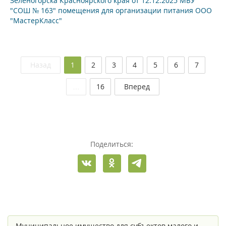
Зеленогорска Красноярского края от 12.12.2025 МБУ
"СОШ № 163" помещения для организации питания ООО
"МастерКласс"
(текущая)
Назад
1
2
3
4
5
6
7
…
16
Вперед
Поделиться:
Муниципальное имущество для субъектов малого и