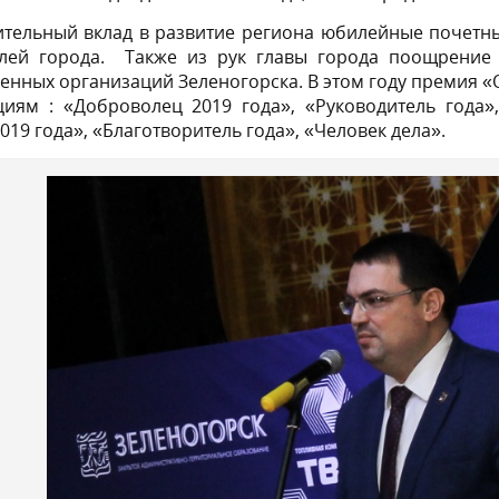
ительный вклад в развитие региона юбилейные почетн
лей города. Также из рук главы города поощрение 
енных организаций Зеленогорска. В этом году премия 
иям : «Доброволец 2019 года», «Руководитель года»
019 года», «Благотворитель года», «Человек дела».