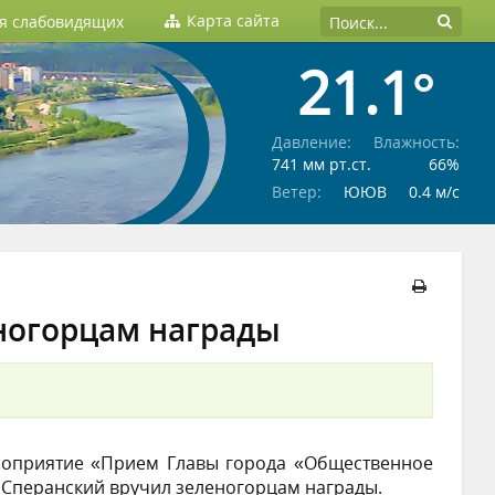
Карта сайта
ля слабовидящих
21.1°
Давление:
Влажность:
741 мм рт.ст.
66%
Ветер:
ЮЮВ
0.4 м/c
еногорцам награды
ероприятие «Прием Главы города «Общественное
л Сперанский вручил зеленогорцам награды.