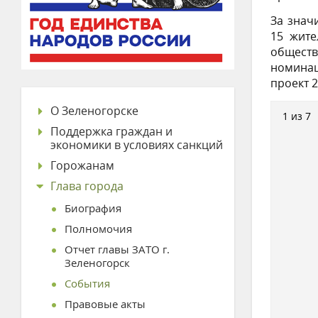
За знач
15 жите
обществ
номинац
проект 2
О Зеленогорске
1 из 7
Поддержка граждан и
экономики в условиях санкций
Горожанам
Глава города
Биография
Полномочия
Отчет главы ЗАТО г.
Зеленогорск
События
Правовые акты