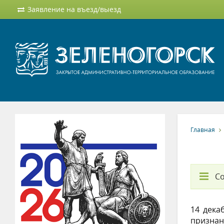
Заявление на въезд/выезд
Главная
С
14 дека
признан