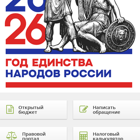
Открытый
Написать
бюджет
обращение
Правовой
Налоговый
портал
калькулятор