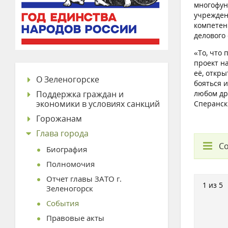
многофун
учрежден
компетен
делового 
«То, что 
проект н
её, откр
О Зеленогорске
бояться и
Поддержка граждан и
любом др
экономики в условиях санкций
Сперанск
Горожанам
Глава города
С
Биография
Полномочия
Отчет главы ЗАТО г.
1 из 5
Зеленогорск
События
Правовые акты