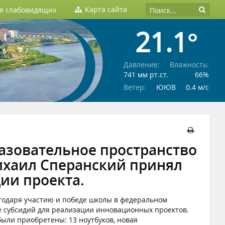
Карта сайта
ля слабовидящих
21.1°
Давление:
Влажность:
741 мм рт.ст.
66%
Ветер:
ЮЮВ
0.4 м/c
азовательное пространство
ихаил Сперанский принял
ии проекта.
годаря участию и победе школы в федеральном
е субсидий для реализации инновационных проектов.
были приобретены: 13 ноутбуков, новая