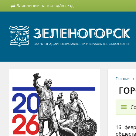
Заявление на въезд/выезд
Главная
ГОР
С
16 февр
обществ