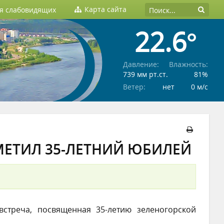
Карта сайта
ля слабовидящих
22.6°
Давление:
Влажность:
739 мм рт.ст.
81%
Ветер:
нет
0 м/c
МЕТИЛ 35-ЛЕТНИЙ ЮБИЛЕЙ
встреча, посвященная 35-летию зеленогорской