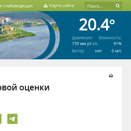
Карта сайта
ля слабовидящих
20.4°
Давление:
Влажность:
739 мм рт.ст.
91%
Ветер:
нет
0 м/c
овой оценки