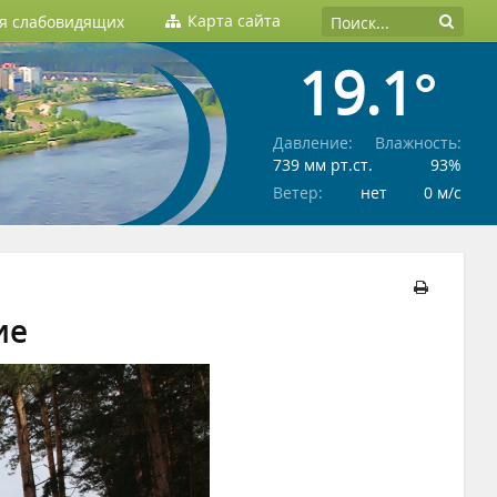
Карта сайта
ля слабовидящих
19.1°
Давление:
Влажность:
739 мм рт.ст.
93%
Ветер:
нет
0 м/c
ие