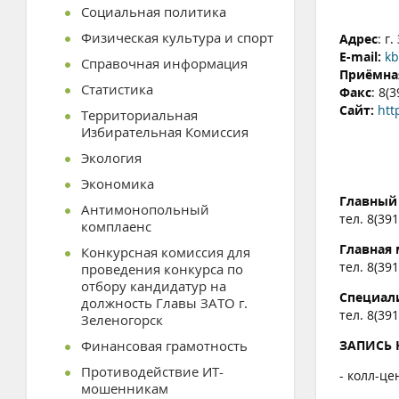
Социальная политика
Физическая культура и спорт
Адрес
: г
E-mail:
kb
Справочная информация
Приёмна
Статистика
Факс
: 8(
Сайт:
htt
Территориальная
Избирательная Комиссия
Экология
Экономика
Главный
Антимонопольный
тел. 8(39
комплаенс
Главная 
Конкурсная комиссия для
тел. 8(39
проведения конкурса по
отбору кандидатур на
Специали
должность Главы ЗАТО г.
тел. 8(39
Зеленогорск
Финансовая грамотность
ЗАПИСЬ 
Противодействие ИТ-
- колл-цен
мошенникам