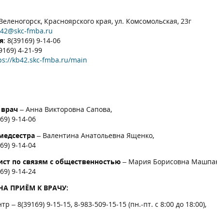
. Зеленогорск, Красноярского края, ул. Комсомольская, 23г
42@skc-fmba.ru
я
: 8(39169) 9-14-06
39169) 4-21-99
ps://kb42.skc-fmba.ru/main
 врач
– Анна Викторовна Сапова,
169) 9-14-06
медсестра
– Валентина Анатольевна Ященко,
169) 9-14-04
ст по связям с общественностью
– Мария Борисовна Машпан
169) 9-14-24
НА ПРИЁМ К ВРАЧУ:
тр – 8(39169) 9-15-15, 8-983-509-15-15 (пн.-пт. с 8:00 до 18:00),