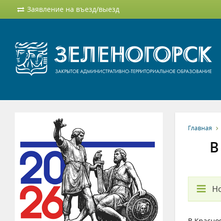
Заявление на въезд/выезд
Главная
В
Но
В Красно