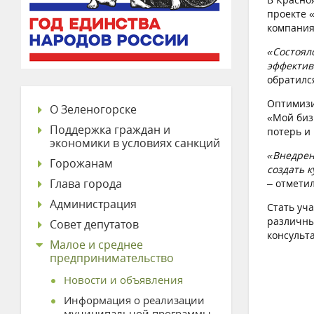
проекте 
компания
«Состоял
эффектив
обратилс
Оптимизи
О Зеленогорске
«Мой биз
Поддержка граждан и
потерь и
экономики в условиях санкций
«Внедрен
Горожанам
создать 
Глава города
– отмети
Администрация
Стать уч
различны
Совет депутатов
консульт
Малое и среднее
предпринимательство
Новости и объявления
Информация о реализации
муниципальной программы