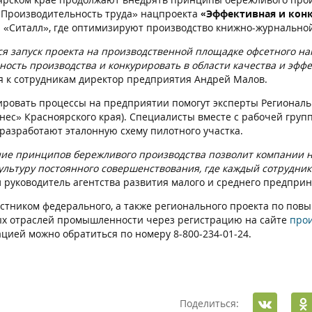
«Производительность труда» нацпроекта
«Эффективная и кон
 «Ситалл», где оптимизируют производство книжно-журнально
ся запуск проекта на производственной площадке офсетного на
ность производства и конкурировать в области качества и эф
я к сотрудникам директор предприятия Андрей Малов.
ровать процессы на предприятии помогут эксперты Региональ
нес» Красноярского края). Специалисты вместе с рабочей груп
 разработают эталонную схему пилотного участка.
ие принципов бережливого производства позволит компании не
культуру постоянного совершенствования, где каждый сотрудни
л руководитель агентства развития малого и среднего предпри
астником федерального, а также регионального проекта по по
х отраслей промышленности через регистрацию на сайте
прои
ацией можно обратиться по номеру 8-800-234-01-24.
Поделиться: