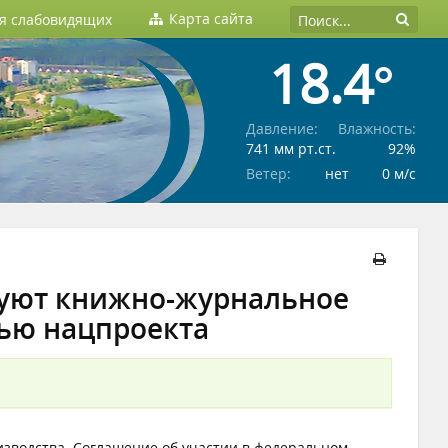
Карта сайта
ля слабовидящих
18.4°
Давление:
Влажность:
741 мм рт.ст.
92%
Ветер:
нет
0 м/c
руют книжно-журнальное
ью нацпроекта
зводства. Соглашение об участии в федеральном