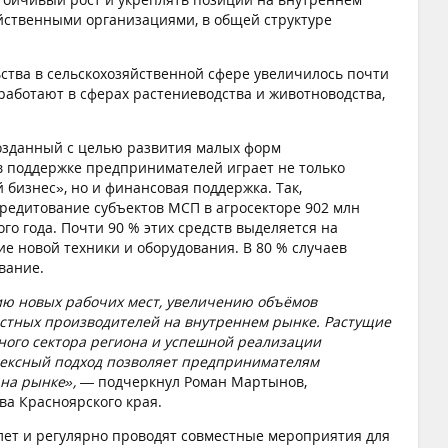
яйственными организациями, в общей структуре
ьства в сельскохозяйственной сфере увеличилось почти
работают в сферах растениеводства и животноводства,
созданный с целью развития малых форм
в поддержке предпринимателей играет не только
изнес», но и финансовая поддержка. Так,
кредитование субъектов МСП в агросекторе 902 млн
о года. Почти 90 % этих средств выделяется на
е новой техники и оборудования. В 80 % случаев
вание.
ию новых рабочих мест, увеличению объёмов
естных производителей на внутреннем рынке. Растущие
ного сектора региона и успешной реализации
лексный подход позволяет предпринимателям
 на рынке»,
— подчеркнул Роман Мартынов,
ва Красноярского края.
лет и регулярно проводят совместные мероприятия для