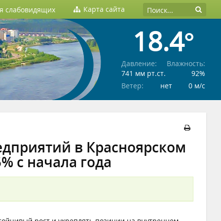
Карта сайта
ля слабовидящих
18.4°
Давление:
Влажность:
741 мм рт.ст.
92%
Ветер:
нет
0 м/c
едприятий в Красноярском
% с начала года
стойчивый рост и укреплять позиции на внутреннем