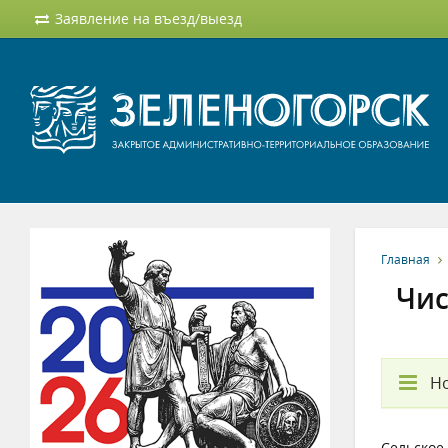
Заявление на въезд/выезд
Главная
Чис
Но
Сельское