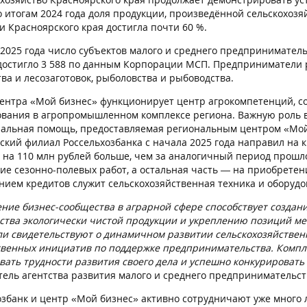
о итогам 2024 года доля продукции, произведённой сельскохоз
и Красноярского края достигла почти 60 %.
 2025 года число субъектов малого и среднего предпринимател
 достигло 3 588 по данным Корпорации МСП. Предприниматели 
ва и лесозаготовок, рыболовства и рыбоводства.
центра «Мой бизнес» функционирует центр агрокомпетенций, 
ования в агропромышленном комплексе региона. Важную роль 
альная помощь, предоставляемая региональным центром «Мой б
ский филиал Россельхозбанка с начала 2025 года направил на 
 на 110 млн рублей больше, чем за аналогичный период прошлог
ие сезонно-полевых работ, а остальная часть — на приобретени
нием кредитов служит сельскохозяйственная техника и оборудо
ние бизнес-сообщества в аграрной сфере способствует создан
ства экологически чистой продукции и укреплению позиций м
ли свидетельствуют о динамичном развитии сельскохозяйствен
твенных инициатив по поддержке предпринимательства. Комп
вать трудности развития своего дела и успешно конкурировать
тель агентства развития малого и среднего предпринимательст
озбанк и центр «Мой бизнес» активно сотрудничают уже много 