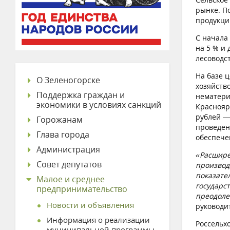
рынке. П
продукци
С начала
на 5 % и
лесоводст
На базе 
О Зеленогорске
хозяйств
Поддержка граждан и
нематери
экономики в условиях санкций
Краснояр
рублей —
Горожанам
проведен
Глава города
обеспече
Администрация
«Расшире
Совет депутатов
производ
показате
Малое и среднее
государс
предпринимательство
преодоле
Новости и объявления
руководи
Информация о реализации
Россельх
муниципальной программы