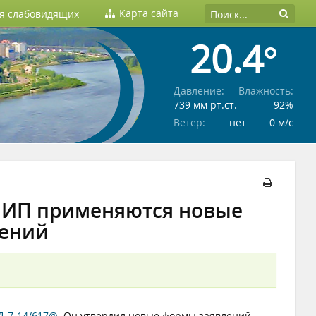
Карта сайта
ля слабовидящих
20.4°
Давление:
Влажность:
739 мм рт.ст.
92%
Ветер:
нет
0 м/c
и ИП применяются новые
ений
Д-7-14/617@
. Он утвердил новые формы заявлений,