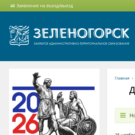
Заявление на въезд/выезд
Главная
Д
Но
25 ноября