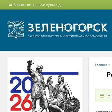
Заявление на въезд/выезд
Главная
Р
Но
Агентств