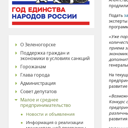
продлили
Подать
з
эксперты
программ
«Уже пор
количест
О Зеленогорске
приема з
Поддержка граждан и
экономик
экономики в условиях санкций
дополнит
генераль
Горожанам
Глава города
На текущ
предприн
Администрация
развитие
Совет депутатов
«Возможн
Малое и среднее
Конкурс 
предпринимательство
предприн
различны
Новости и объявления
развития
Информация о реализации
муниципальной программы