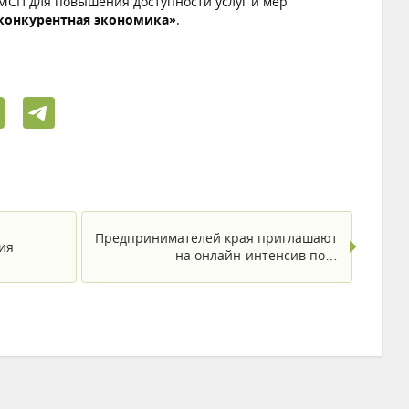
СП для повышения доступности услуг и мер
 конкурентная экономика»
.
Предпринимателей края приглашают
ия
на онлайн-интенсив по…