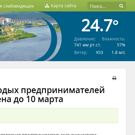
Карта сайта
ля слабовидящих
24.7°
Давление:
Влажность:
741 мм рт.ст.
57%
Ветер:
ЮЗ
1.8 м/c
лодых предпринимателей
на до 10 марта
Молодежная предпринимательская инициатива»