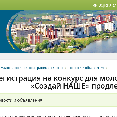
Версия д
Малое и среднее предпринимательство
Новости и объявления
егистрация на конкурс для мо
«Создай НАШЕ» продле
вости и объявления
о стратегических инициатив (АСИ), Корпорация МСП и фонд «