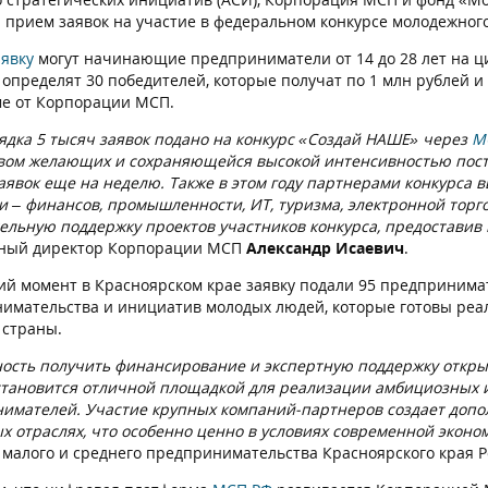
 прием заявок на участие в федеральном конкурсе молодежног
аявку
могут начинающие предприниматели от 14 до 28 лет на 
 определят 30 победителей, которые получат по 1 млн рублей 
е от Корпорации МСП.
ядка 5 тысяч заявок подано на конкурс «Создай НАШЕ» через
М
вом желающих и сохраняющейся высокой интенсивностью пос
аявок еще на неделю. Также в этом году партнерами конкурса 
и – финансов, промышленности, ИТ, туризма, электронной торг
ельную поддержку проектов участников конкурса, предоставив 
ный директор Корпорации МСП
Александр Исаевич
.
ий момент в Красноярском крае заявку подали 95 предпринима
имательства и инициатив молодых людей, которые готовы реал
 страны.
ость получить финансирование и экспертную поддержку откры
становится отличной площадкой для реализации амбициозных и
имателей. Участие крупных компаний-партнеров создает допо
х отраслях, что особенно ценно в условиях современной эконо
 малого и среднего предпринимательства Красноярского края 