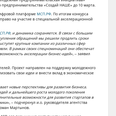
о предпринимательства «Создай НАШЕ» до 10 марта.
цифровой платформе
МСП.РФ
. По итогам конкурса
и право на участие в специальной акселерационной
СП.РФ
, и динамика сохраняется. В связи с большим
тупления обращений мы решили продлить сроки
выступят крупные компании из различных сфер
овли. В рамках своих спецноминаций они обеспечат
возможность акселерации бизнес-идей»,
– заявил
телей. Проект направлен на поддержку молодежного
изовать свои идеи и внести вклад в экономическое
вает новые перспективы для развития бизнеса.
дей и дальнейшего роста молодого поколения
лнительные возможности для развития стартапов в
мики», –
подчеркнул и.о. руководителя агентства
Роман Мартынов.