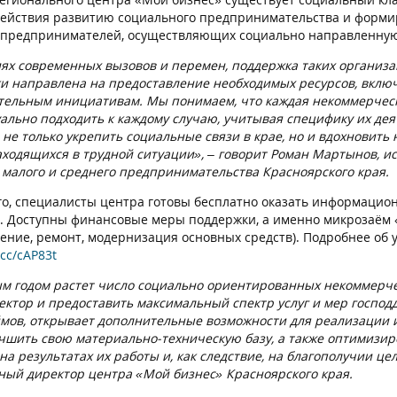
действия развитию социального предпринимательства и форми
предпринимателей, осуществляющих социально направленную 
иях современных вызовов и перемен, поддержка таких организа
и направлена на предоставление необходимых ресурсов, включ
тельным инициативам. Мы понимаем, что каждая некоммерческ
ально подходить к каждому случаю, учитывая специфику их де
 не только укрепить социальные связи в крае, но и вдохновит
аходящихся в трудной ситуации», – говорит Роман Мартынов, 
 малого и среднего предпринимательства Красноярского края.
го, специалисты центра готовы бесплатно оказать информацио
. Доступны финансовые меры поддержки, а именно микрозаём 
ение, ремонт, модернизация основных средств). Подробнее об 
.cc/cAP83t
м годом растет число социально ориентированных некоммерче
ектор и предоставить максимальный спектр услуг и мер господ
мов, открывает дополнительные возможности для реализации 
учшить свою материально-техническую базу, а также оптимизиро
на результатах их работы и, как следствие, на благополучии це
ный директор центра «Мой бизнес» Красноярского края.