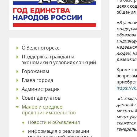
целях со
общения 
«В услов
поддержк
образова
индивиду
надеемся
О Зеленогорске
людей, н
Поддержка граждан и
развития
экономики в условиях санкций
Кроме то
Горожанам
вопросам
Глава города
приобрет
https://vk
Администрация
Совет депутатов
«С кажды
данный с
Малое и среднее
микрозай
предпринимательство
могут ул
Новости и объявления
скажется 
генераль
Информация о реализации
муниципальной программы