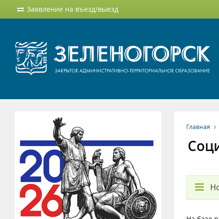
Заявление на въезд/выезд
Главная
Соц
Но
На базе 