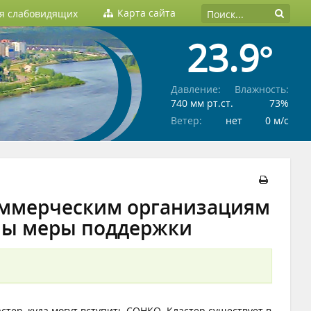
Карта сайта
ля слабовидящих
23.9°
Давление:
Влажность:
740 мм рт.ст.
73%
Ветер:
нет
0 м/c
ммерческим организациям
пны меры поддержки
тер, куда могут вступить СОНКО. Кластер существует в