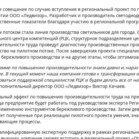
е совещание по случаю вступления в региональный проект по
тии ООО «Ледвизор». Разработчик и производитель светодиод
ственные показатели благодаря участию в региональной прогр
 потоком стала линия производства светильников для города. 
ьного центра компетенций (РЦК, структурное подразделение це
ительности труда проведут диагностику производственных проц
ство на пилотном потоке. После завершения проекта специали
 бережливого производства и на другие этапы, чтобы оптимиза
амме по повышению производительности знаем давно и, нарас
ие. В текущий момент наша компания готова к трансформации 
оваться поддержкой специалистов РЦК и будем делать все от на
сполнительный директор ООО «Ледвизор» Виктор Качаев.
ьный эффект по повышению производительности труда на пред
ца предприятие будет работать под руководством эксперта Рег
рименению инструментов бережливого производства. Затем дев
ет полученные при реализации пилотного проекта умения, зна
вающие процессы.
алифицированную экспертную поддержку в рамках региональн
 выручку, компания сможет вступить в федеральный проект «П