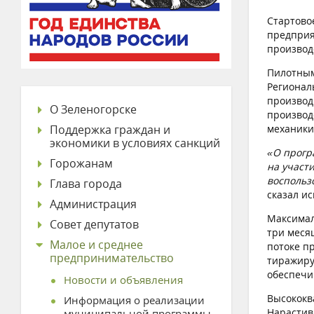
Стартово
предприя
производ
Пилотным
Регионал
производ
О Зеленогорске
производ
Поддержка граждан и
механики
экономики в условиях санкций
«О прогр
Горожанам
на участ
воспольз
Глава города
сказал и
Администрация
Максимал
Совет депутатов
три меся
Малое и среднее
потоке п
предпринимательство
тиражиру
обеспечи
Новости и объявления
Высококв
Информация о реализации
Нарастив
муниципальной программы