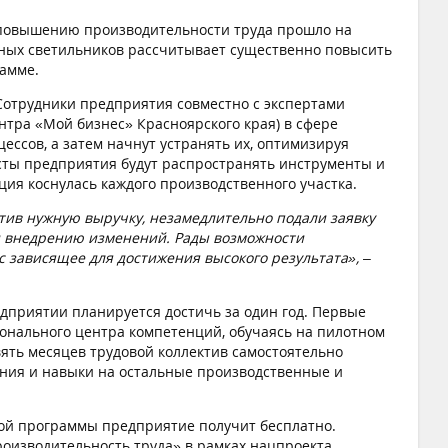
 повышению производительности труда прошло на
ных светильников рассчитывает существенно повысить
амме.
Сотрудники предприятия совместно с экспертами
нтра «Мой бизнес» Красноярского края) в сфере
ессов, а затем начнут устранять их, оптимизируя
сты предприятия будут распространять инструменты и
ция коснулась каждого производственного участка.
тив нужную выручку, незамедлительно подали заявку
и внедрению изменений. Рады возможности
с зависящее для достижения высокого результата»,
–
приятии планируется достичь за один год. Первые
ионального центра компетенций, обучаясь на пилотном
ять месяцев трудовой коллектив самостоятельно
ния и навыки на остальные производственные и
ой программы предприятие получит бесплатно.
роизводительность труда» в рамках нацпроекта