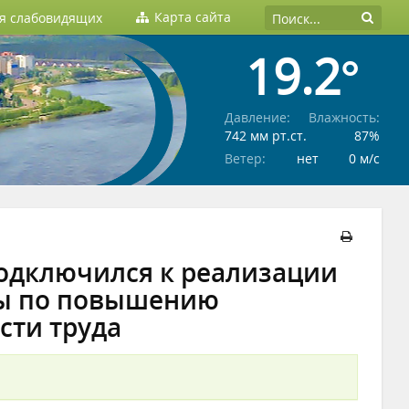
Карта сайта
ля слабовидящих
19.2°
Давление:
Влажность:
742 мм рт.ст.
87%
Ветер:
нет
0 м/c
одключился к реализации
ы по повышению
сти труда