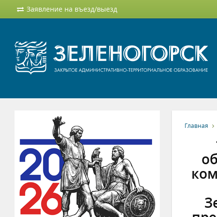
Заявление на въезд/выезд
Главная
об
ком
З