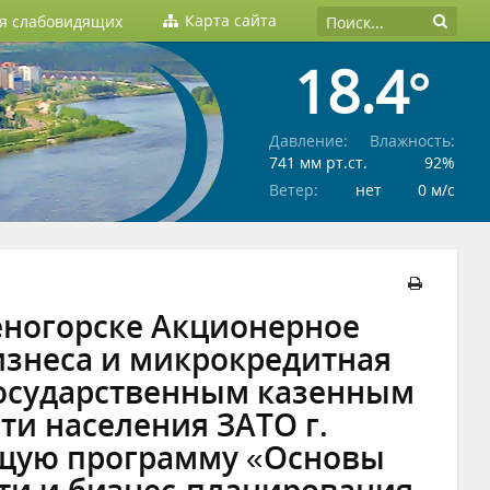
Карта сайта
ля слабовидящих
18.4°
Давление:
Влажность:
741 мм рт.ст.
92%
Ветер:
нет
0 м/c
еленогорске Акционерное
изнеса и микрокредитная
государственным казенным
ти населения ЗАТО г.
ющую программу «Основы