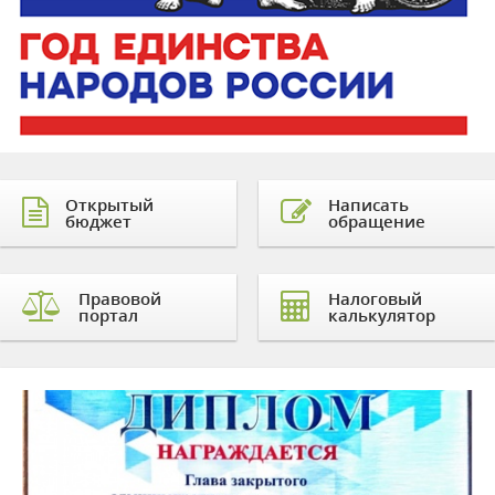
Открытый
Написать
бюджет
обращение
Правовой
Налоговый
портал
калькулятор