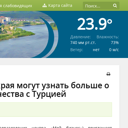
Карта сайта
ля слабовидящих
23.9°
Давление:
Влажность:
740 мм рт.ст.
73%
Ветер:
нет
0 м/c
рая могут узнать больше о
ества с Турцией
подразделение центра «Мой бизнес») приглашает