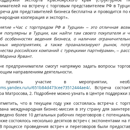
имателей на встречу с торговым представителем РФ в Турции
стреча для представителей бизнеса бесплатна и проводится п
народная кооперация и экспорт».
иятие «Час с торгпредом РФ в Турции»
–
это отличная возм
я популярны в Турции, как найти там своего покупателя и ч
б особенностях ведения бизнеса, о наличии ограничитель
чных мероприятиях, а также проанализируют рынок, пот
чества российских компаний с турецкими партнёрами», – рас
 Марина Ярвант.
че предприниматели смогут напрямую задать вопросы торгов
ющим направлениям деятельности.
 принять участие в мероприятии, необ
orms.yandex.ru/u/651b84d473cee73512444ae4/
.
Встреча состои
а Матросова, 2. Подробнее можно узнать в Центре поддержки эк
отметить, что в текущем году уже состоялась встреча с тор
вана международная бизнес-миссия в эту страну для заинтер
ведено более 10 детальных рабочих переговоров с потенциал
также состоялось несколько десятков встреч с экспонентами на
 В процессе проведения встреч и переговоров были предост