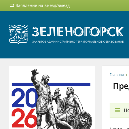
Заявление на въезд/выезд
Главная
Пре
Но
Центр п