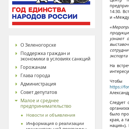
предприн
14:30. В
и «Между
«Меропр
продукци
узнают о
выставо
О Зеленогорске
сотрудни
Поддержка граждан и
экспорта
экономики в условиях санкций
На встре
Горожанам
интересу
Глава города
Чтобы
Администрация
https://f
Совет депутатов
Александр
Малое и среднее
Следует 
предпринимательство
организо
было про
Новости и объявления
края, а 
Информация о реализации
нация»).
муниципальной программы