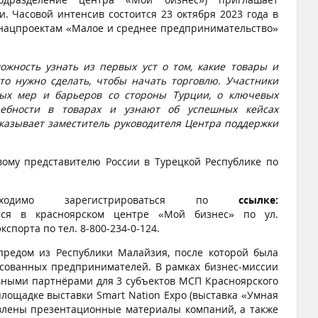
. Часовой интенсив состоится 23 октября 2023 года в
о нацпроектам «Малое и среднее предпринимательство»
ожность узнать из первых уст о том, какие товары и
то нужно сделать, чтобы начать торговлю. Участники
ных мер и барьеров со стороны Турции, о ключевых
ребности в товарах и узнают об успешных кейсах
сказывает заместитель руководителя Центра поддержки
ому представителю России в Турецкой Республике по
ходимо зарегистрироваться по
ссылке:
тся в красноярском центре «Мой бизнес» по ул.
спорта по тел. 8-800-234-0-124.
гпредом из Республики Малайзия, после которой была
есованных предпринимателей. В рамках бизнес-миссии
ьными партнёрами для 3 субъектов МСП Красноярского
 площадке выставки Smart Nation Expo (выставка «Умная
авлены презентационные материалы компаний, а также