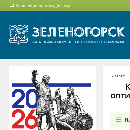
Заявление на въезд/выезд
Главная
К
опти
Но