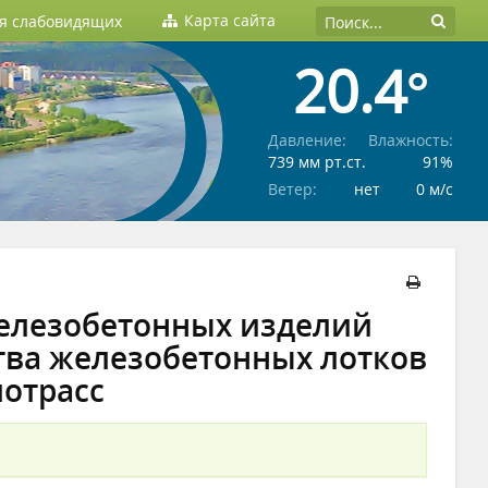
Карта сайта
ля слабовидящих
20.4°
Давление:
Влажность:
739 мм рт.ст.
91%
Ветер:
нет
0 м/c
елезобетонных изделий
тва железобетонных лотков
лотрасс