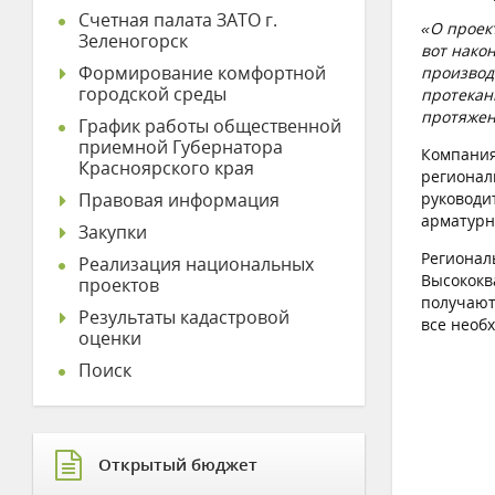
Счетная палата ЗАТО г.
«О проек
Зеленогорск
вот нако
Формирование комфортной
производ
городской среды
протекан
протяжен
График работы общественной
приемной Губернатора
Компания
Красноярского края
регионал
Правовая информация
руководи
арматурн
Закупки
Регионал
Реализация национальных
Высококв
проектов
получают
Результаты кадастровой
все необ
оценки
Поиск
Открытый бюджет