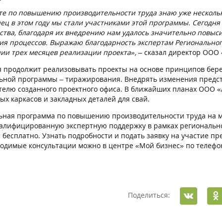
те по повышению производительности труда знаю уже несколько
нец в этом году мы стали участниками этой программы. Сегодн
ства, благодаря их внедрению нам
удалось значительно повыси
ия процессов.
Выражаю благодарность экспертам Региональног
ии трех месяцев реализации проекта», –
сказал директор ООО 
 продолжит реализовывать проекты на основе принципов бере
ьной программы – тиражирования. Внедрять изменения предс
телю созданного проектного офиса. В ближайших планах ООО «
ых каркасов и закладных деталей для свай.
ьная программа по повышению производительности труда на ма
алифицированную экспертную поддержку в рамках региональн
 бесплатно. Узнать подробности и подать заявку на участие пр
ходимые консультации можно в центре «Мой бизнес» по телефон
Поделиться: