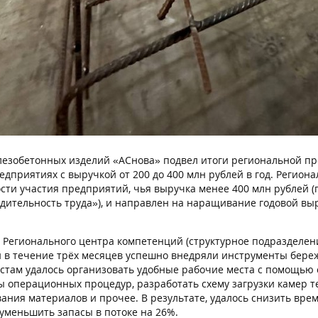
лезобетонных изделий «АСнова» подвел итоги региональной п
едприятиях с выручкой от 200 до 400 млн рублей в год. Регио
сти участия предприятий, чья выручка менее 400 млн рублей (
дительность труда»), и направлен на наращивание годовой в
 Регионального центра компетенций (структурное подразделен
 в течение трёх месяцев успешно внедряли инструменты береж
стам удалось организовать удобные рабочие места с помощью с
ы операционных процедур, разработать схему загрузки камер т
ания материалов и прочее. В результате, удалось снизить вре
 уменьшить запасы в потоке на 26%.