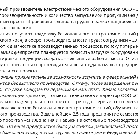
производитель электротехнического оборудования ООО «СЭ
производительность и количество выпускаемой продукции без 
ный проект «Производительность труда» в рамках нацпроекта 
ых технологий.
 получила поддержку Регионального центра компетенций (Р
ского края) в сфере производительности труда: сотрудники «СЭ
ют к диагностике производственных процессов, поиску потерь
 рамках федпроекта планируется повысить загрузку оборудовани
тировки продукции, создать эффективные рабочие места. Отме
у по повышению производительности труда на малых предприяти
рального проекта.
очень признательны за возможность вступить в федеральный п
нтов бережливого производства. Отмечу: после завершения ре
о, что даже конкуренты перенимали наш опыт. Желаю коллегам
реализации проекта»,
– отметил генеральный директор ООО «С
ость федерального проекта – три года. Первые шесть месяц
твом экспертов Регионального центра компетенций, обучаясь 
ого производства. В дальнейшем 2,5 года предприятие самост
о проекта умения, знания и навыки на остальные производст
ю, что ваше предприятие было участником региональной прог
е благодаря этому, в этом году вы вступаете уже в федеральны