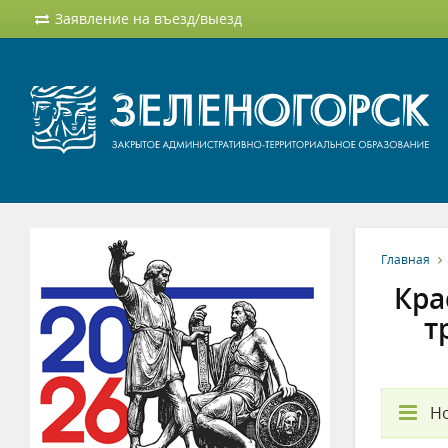
Заявление на въезд/выезд
Главная
Кра
т
Но