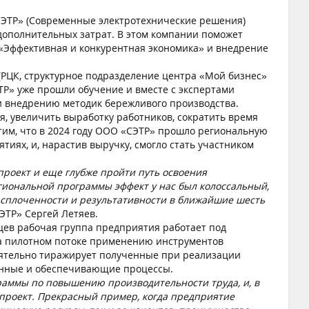
ТР» (Современные электротехнические решения)
дополнительных затрат. В этом компании поможет
«Эффективная и конкурентная экономика» и внедрение
ЦК, структурное подразделение центра «Мой бизнес»
ТР» уже прошли обучение и вместе с экспертами
 и внедрению методик бережливого производства.
я, увеличить выработку работников, сократить время
тим, что в 2024 году ООО «СЭТР» прошло региональную
ях, и, нарастив выручку, смогло стать участником
роект и еще глубже пройти путь освоения
гиональной программы эффект у нас был колоссальный,
 сплоченности и результативности в ближайшие шесть
ЭТР» Сергей Летяев.
ев рабочая группа предприятия работает под
на пилотном потоке применению инструментов
оятельно тиражирует полученные при реализации
венные и обеспечивающие процессы.
раммы по повышению производительности труда, и, в
й проект. Прекрасный пример, когда предприятие