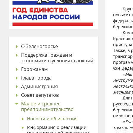
Крупный 
повысит 
федераль
бережлив
Компания
Краснояр
приступа
О Зеленогорске
Также, в
Поддержка граждан и
транспор
экономики в условиях санкций
программ
уже феде
Горожанам
«Мы 
Глава города
инструме
Администрация
настольк
месяцев 
Совет депутатов
Длительн
Малое и среднее
руководс
предпринимательство
бережлив
пилотног
Новости и объявления
«Зна
Информация о реализации
том числ
муниципальной программы