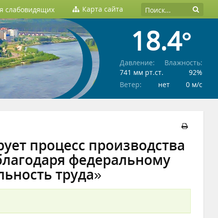
Карта сайта
ля слабовидящих
18.4°
Давление:
Влажность:
741 мм рт.ст.
92%
Ветер:
нет
0 м/c
ует процесс производства
благодаря федеральному
льность труда»