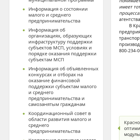
понимает
имеет то
Информация о состоянии
процесса
малого и среднего
агентств
предпринимательства
В Красно
Информация об
предприя
организациях, образующих
транспор
инфраструктуру поддержки
производ
субъектов МСП, условиях и
800-234-0
порядке оказания поддержки
субъектам МСП
Информация об объявленных
конкурсах и отборах на
оказание финансовой
поддержки субъектам малого
и среднего
предпринимательства и
самозанятым гражданам
Координационный совет в
области развития малого и
Красно
среднего
оптими
предпринимательства
модул