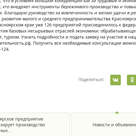
, что в условиях большой конкуренции как за трудовые и эконо
т, кто внедряет инструменты бережливого производства и повы
х. Благодарю руководство за вовлеченность и желаю удачи в р
а развития малого и среднего предпринимательства Красноярс
ярском крае уже 126 предприятий присоединилось к федерал
тия базовых несырьевых отраслей экономики: обрабатывающее п
т, туризм. Узнать подробности и подать заявку на участие в н
ительность.рф. Получить все необходимые консультации можно
-124.
Поделиться:
ярское предприятие
зирует производство
Новости и объявлен
ьных…