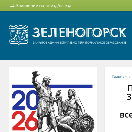
Заявление на въезд/выезд
Главная
П
3
вс