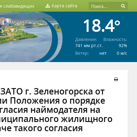
Карта сайта
ля слабовидящих
18.4°
Давление:
Влажность:
741 мм рт.ст.
92%
Ветер:
нет
0 м/c
АТО г. Зеленогорска от
нии Положения о порядке
гласия наймодателя на
ниципального жилищного
че такого согласия