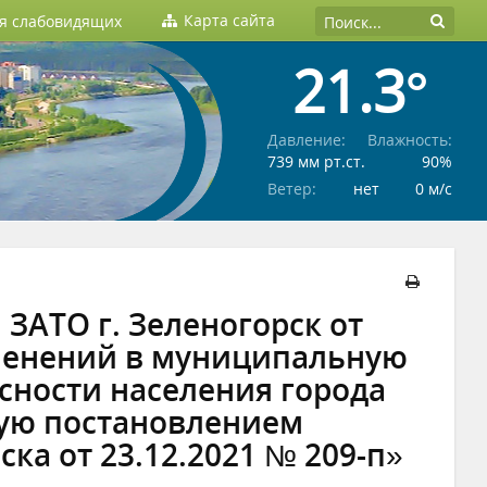
Карта сайта
ля слабовидящих
21.3°
Давление:
Влажность:
739 мм рт.ст.
90%
Ветер:
нет
0 м/c
ЗАТО г. Зеленогорск от
зменений в муниципальную
сности населения города
ную постановлением
ка от 23.12.2021 № 209-п»