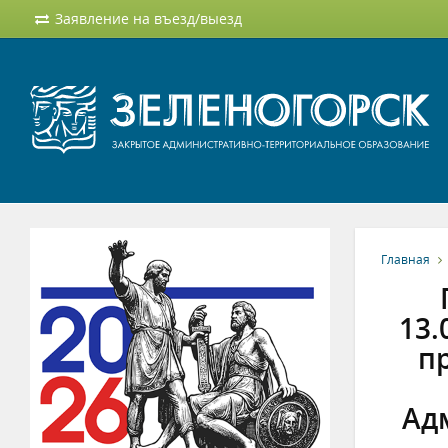
Заявление на въезд/выезд
Главная
13.
п
Адм