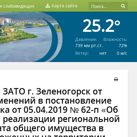
Карта сайта
ля слабовидящих
25.2°
Давление:
Влажность:
739 мм рт.ст.
72%
Ветер:
нет
0 м/c
ЗАТО г. Зеленогорск от
зменений в постановление
а от 05.04.2019 № 62-п «Об
а реализации региональной
та общего имущества в