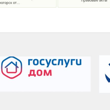
Правовые акты
еногорск от…