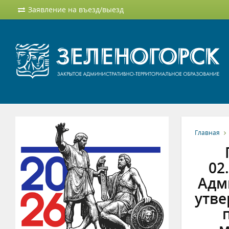
Заявление на въезд/выезд
Главная
02
Адми
утве