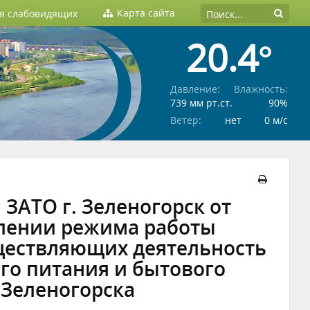
Карта сайта
ля слабовидящих
20.4°
Давление:
Влажность:
739 мм рт.ст.
90%
Ветер:
нет
0 м/c
ЗАТО г. Зеленогорск от
овлении режима работы
ществляющих деятельность
ого питания и бытового
 Зеленогорска