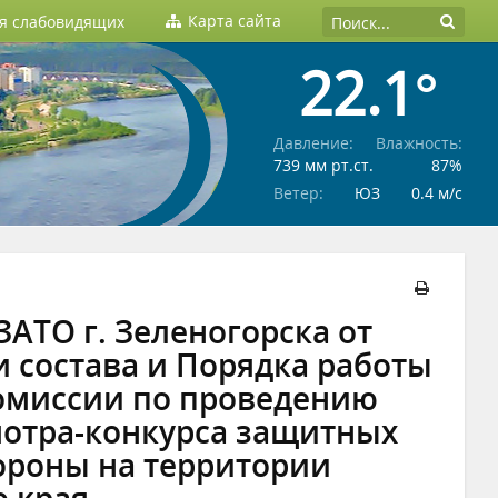
Карта сайта
ля слабовидящих
22.1°
Давление:
Влажность:
739 мм рт.ст.
87%
Ветер:
ЮЗ
0.4 м/c
АТО г. Зеленогорска от
и состава и Порядка работы
омиссии по проведению
мотра-конкурса защитных
ороны на территории