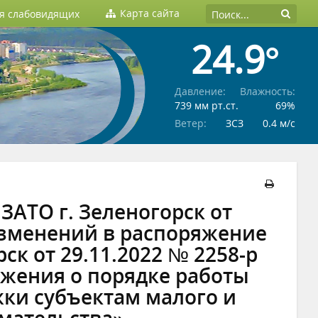
Карта сайта
ля слабовидящих
24.9°
Давление:
Влажность:
739 мм рт.ст.
69%
Ветер:
ЗСЗ
0.4 м/c
АТО г. Зеленогорск от
 изменений в распоряжение
к от 29.11.2022 № 2258-р
ожения о порядке работы
ки субъектам малого и