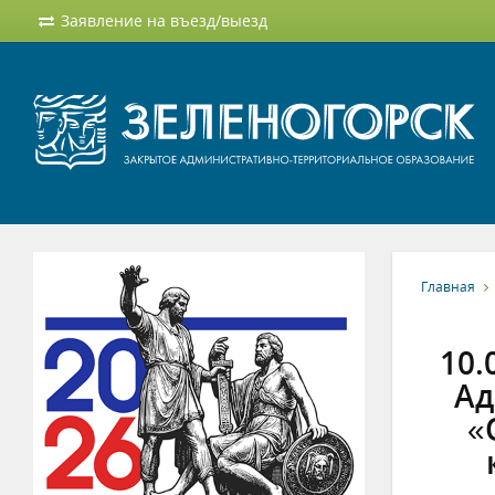
Заявление на въезд/выезд
Главная
10.
Ад
«