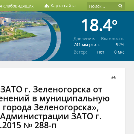
Карта сайта
ля слабовидящих
18.4°
Давление:
Влажность:
741 мм рт.ст.
92%
Ветер:
нет
0 м/c
АТО г. Зеленогорска от
зменений в муниципальную
 города Зеленогорска»,
Администрации ЗАТО г.
.2015 № 288-п