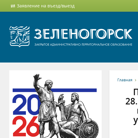
Заявление на въезд/выезд
Главная
П
28