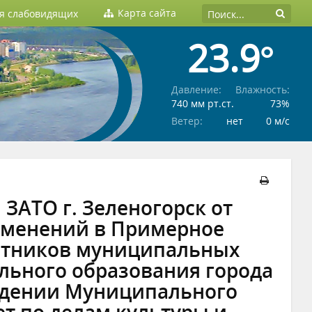
Карта сайта
ля слабовидящих
23.9°
Давление:
Влажность:
740 мм рт.ст.
73%
Ветер:
нет
0 м/c
ЗАТО г. Зеленогорск от
изменений в Примерное
ботников муниципальных
ьного образования города
ведении Муниципального