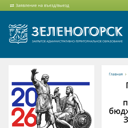
Заявление на въезд/выезд
Главная
п
бюдж