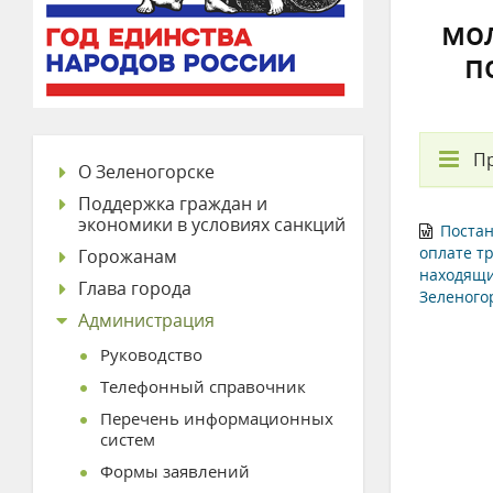
мо
п
П
О Зеленогорске
Поддержка граждан и
экономики в условиях санкций
Постан
оплате т
Горожанам
находящи
Глава города
Зеленого
Администрация
Руководство
Телефонный справочник
Перечень информационных
систем
Формы заявлений