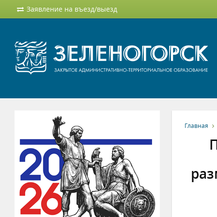
Заявление на въезд/выезд
Главная
П
раз