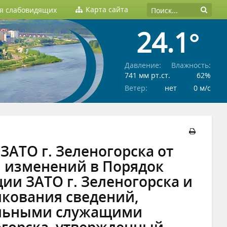
Карта сайта
ля слабовидящих
24.1°
Давление:
Влажность:
741 мм рт.ст.
62%
Ветер:
нет
0 м/c
АТО г. Зеленогорска от
ии изменений в Порядок
ии ЗАТО г. Зеленогорска и
икования сведений,
льными служащими