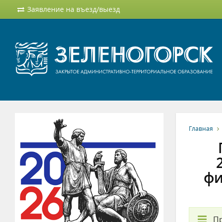
Заявление на въезд/выезд
Главная
фи
П