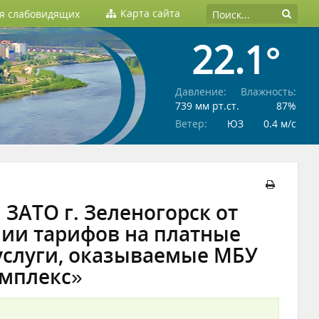
Карта сайта
ля слабовидящих
22.1°
Давление:
Влажность:
739 мм рт.ст.
87%
Ветер:
ЮЗ
0.4 м/c
ЗАТО г. Зеленогорск от
нии тарифов на платные
услуги, оказываемые МБУ
мплекс»