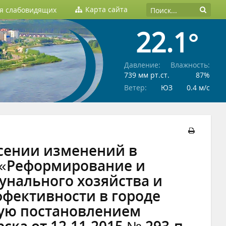
Карта сайта
ля слабовидящих
22.1°
Давление:
Влажность:
739 мм рт.ст.
87%
Ветер:
ЮЗ
0.4 м/c
есении изменений в
«Реформирование и
нального хозяйства и
фективности в городе
ную постановлением