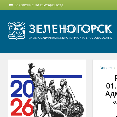
Заявление на въезд/выезд
Главная
01
Адм
«