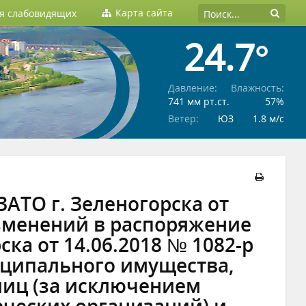
Карта сайта
ля слабовидящих
24.7°
Давление:
Влажность:
741 мм рт.ст.
57%
Ветер:
ЮЗ
1.8 м/c
АТО г. Зеленогорска от
изменений в распоряжение
ка от 14.06.2018 № 1082-р
ципального имущества,
 лиц (за исключением