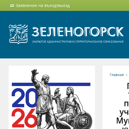
Заявление на въезд/выезд
Главная
п
уч
Му