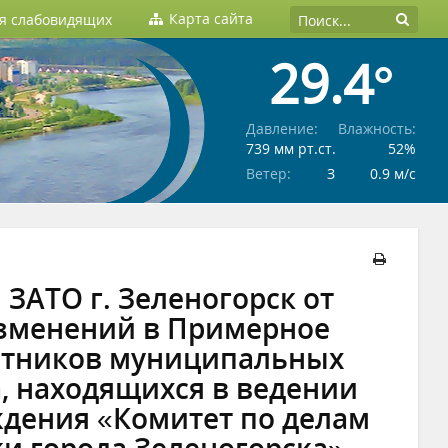
Карта сайта
ля слабовидящих
29.4°
Давление:
Влажность:
739 мм рт.ст.
52%
Ветер:
З
0.9 м/c
ЗАТО г. Зеленогорск от
 изменений в Примерное
ботников муниципальных
, находящихся в ведении
дения «Комитет по делам