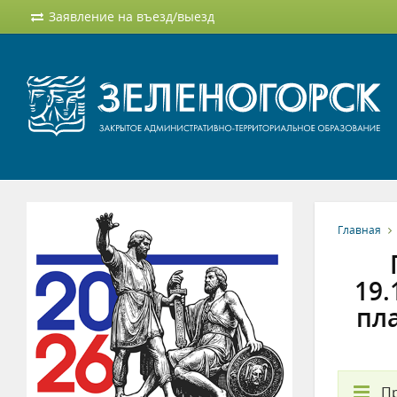
Заявление на въезд/выезд
Главная
19.
пл
П