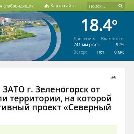
Карта сайта
ля слабовидящих
18.4°
Давление:
Влажность:
741 мм рт.ст.
92%
Ветер:
нет
0 м/c
ЗАТО г. Зеленогорск от
ии территории, на которой
тивный проект «Северный