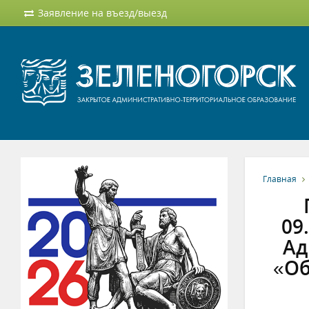
Заявление на въезд/выезд
Главная
09
Ад
«Об