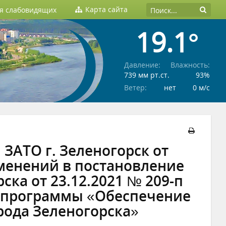
Карта сайта
ля слабовидящих
19.1°
Давление:
Влажность:
739 мм рт.ст.
93%
Ветер:
нет
0 м/c
ЗАТО г. Зеленогорск от
зменений в постановление
ка от 23.12.2021 № 209-п
 программы «Обеспечение
рода Зеленогорска»