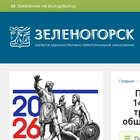
Заявление на въезд/выезд
Главная
П
1
т
общ
П