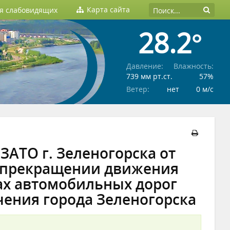
Карта сайта
ля слабовидящих
28.2°
Давление:
Влажность:
739 мм рт.ст.
57%
Ветер:
нет
0 м/c
АТО г. Зеленогорска от
м прекращении движения
ках автомобильных дорог
чения города Зеленогорска