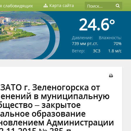
Карта сайта
ля слабовидящих
24.6°
Давление:
Влажность:
739 мм рт.ст.
70%
Ветер:
ЗСЗ
1.8 м/c
АТО г. Зеленогорска от
зменений в муниципальную
бщество – закрытое
альное образование
ановлением Администрации