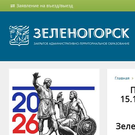
Заявление на въезд/выезд
Главная
П
15.
Зел