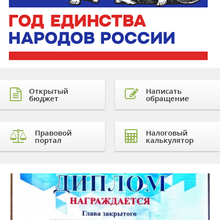
Открытый
Написать
бюджет
обращение
Правовой
Налоговый
портал
калькулятор