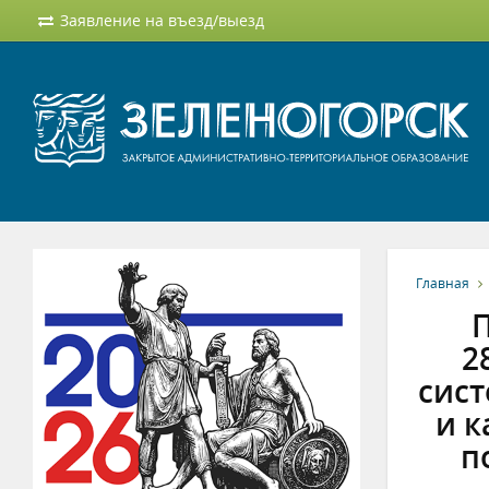
Заявление на въезд/выезд
Главная
П
2
сис
и к
п