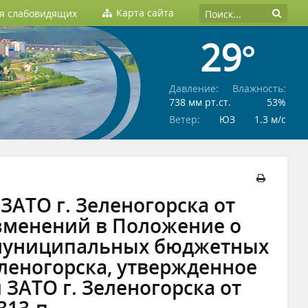
Карта сайта
ля слабовидящих
29°
Давление:
Влажность:
738 мм рт.ст.
53%
Ветер:
ЮЗ
1.3 м/c
АТО г. Зеленогорска от
изменений в Положение о
 муниципальных бюджетных
леногорска, утвержденное
ЗАТО г. Зеленогорска от