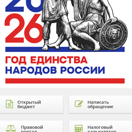
Открытый
Написать
бюджет
обращение
Правовой
Налоговый
портал
калькулятор