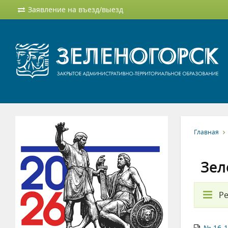
Заявление на въезд/выезд
Главная
Зел
Ре
№ 16-1