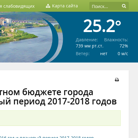
Карта сайта
ля слабовидящих
25.2°
Давление:
Влажность:
739 мм рт.ст.
72%
Ветер:
нет
0 м/c
стном бюджете города
ый период 2017-2018 годов
016 год и плановый период 2017-2018 годов