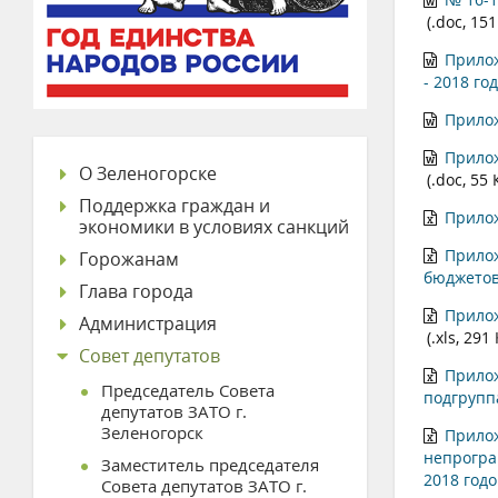
(.doc, 151
Прилож
- 2018 го
Прилож
Прилож
О Зеленогорске
(.doc, 55 
Поддержка граждан и
Прилож
экономики в условиях санкций
Прилож
Горожанам
бюджетов
Глава города
Прилож
Администрация
(.xls, 291
Совет депутатов
Прилож
Председатель Совета
подгрупп
депутатов ЗАТО г.
Зеленогорск
Прило
непрогра
Заместитель председателя
2018 годо
Совета депутатов ЗАТО г.