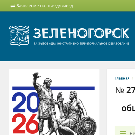
Заявление на въезд/выезд
Главная
№ 27
об
Ре