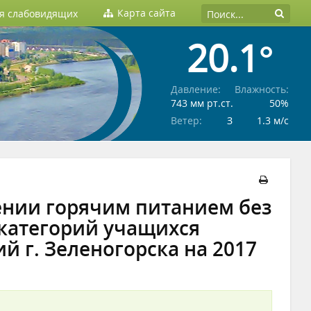
Карта сайта
ля слабовидящих
20.1°
Давление:
Влажность:
743 мм рт.ст.
50%
Ветер:
З
1.3 м/c
чении горячим питанием без
категорий учащихся
 г. Зеленогорска на 2017