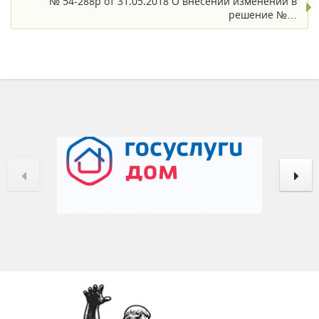
№ 54-288р от 31.05.2018 О внесении изменений в
решение №…