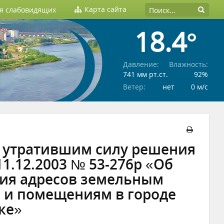
Карта сайта
ля слабовидящих
18.4°
Давление:
Влажность:
741 мм рт.ст.
92%
Ветер:
нет
0 м/c
ии утратившим силу решения
11.12.2003 № 53-276р «Об
ия адресов земельным
м и помещениям в городе
ке»