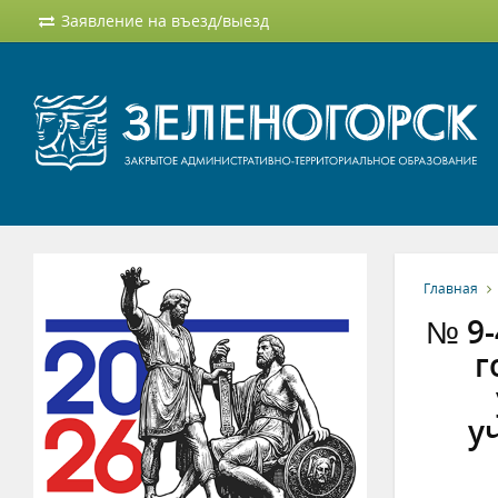
Заявление на въезд/выезд
Главная
№ 9-
г
у