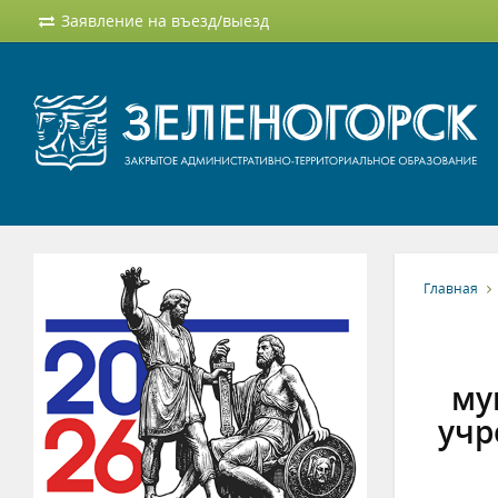
Заявление на въезд/выезд
Главная
му
учр