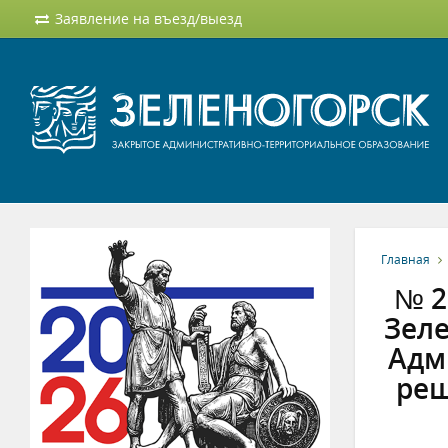
Заявление на въезд/выезд
Главная
№ 2
Зеле
Адми
реш