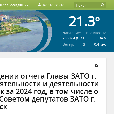
Карта сайта
ля слабовидящих
21.3°
Давление:
Влажность:
738 мм рт.ст.
94%
Ветер:
З
0.4 м/c
дении отчета Главы ЗАТО г.
еятельности и деятельности
за 2024 год, в том числе о
Советом депутатов ЗАТО г.
ск