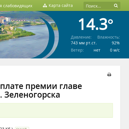
Карта сайта
ля слабовидящих
14.3°
Давление:
Влажность:
743 мм рт.ст.
92%
Ветер:
нет
0 м/c
ыплате премии главе
. Зеленогорска
 23 Кб.)