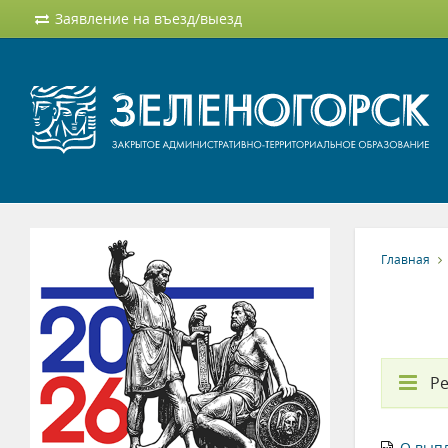
Заявление на въезд/выезд
Главная
Ре
О выпл