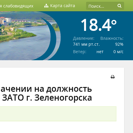
Карта сайта
ля слабовидящих
18.4°
Давление:
Влажность:
741 мм рт.ст.
92%
Ветер:
нет
0 м/c
значении на должность
 ЗАТО г. Зеленогорска